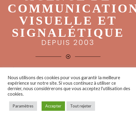
COMMUNICATIO
VISUELLE ET
SIGNALÉTIQUE
DEPUIS 2003
INTÉGRANT UN STUDIO GRAPHIQUE ET UN ATELIER DE
PRODUCTION,
Nous utilisons des cookies pour vous garantir la meilleure
expérience sur notre site. Si vous continuez à utiliser ce
NOUS CONCEVONS, FABRIQUONS ET INSTALLONS
dernier, nous considérerons que vous acceptez l'utilisation des
VOS SUPPORTS DE COMMUNICATION VISUELLE.
cookies.
Nos moyens techniques et matériels nous permettent de
Paramètres
Accepter
Tout rejeter
mettre en place tous types de travaux afin de gérer
votre projet en intégralité.
Cet ensemble de compétences, d’innovations et de
techniques est à votre disposition pour réaliser dans