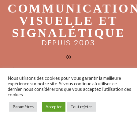
COMMUNICATIO
VISUELLE ET
SIGNALÉTIQUE
DEPUIS 2003
INTÉGRANT UN STUDIO GRAPHIQUE ET UN ATELIER DE
PRODUCTION,
Nous utilisons des cookies pour vous garantir la meilleure
expérience sur notre site. Si vous continuez à utiliser ce
NOUS CONCEVONS, FABRIQUONS ET INSTALLONS
dernier, nous considérerons que vous acceptez l'utilisation des
VOS SUPPORTS DE COMMUNICATION VISUELLE.
cookies.
Nos moyens techniques et matériels nous permettent de
Paramètres
Accepter
Tout rejeter
mettre en place tous types de travaux afin de gérer
votre projet en intégralité.
Cet ensemble de compétences, d’innovations et de
techniques est à votre disposition pour réaliser dans