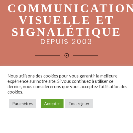
COMMUNICATIO
VISUELLE ET
SIGNALÉTIQUE
DEPUIS 2003
INTÉGRANT UN STUDIO GRAPHIQUE ET UN ATELIER DE
PRODUCTION,
Nous utilisons des cookies pour vous garantir la meilleure
expérience sur notre site. Si vous continuez à utiliser ce
NOUS CONCEVONS, FABRIQUONS ET INSTALLONS
dernier, nous considérerons que vous acceptez l'utilisation des
VOS SUPPORTS DE COMMUNICATION VISUELLE.
cookies.
Nos moyens techniques et matériels nous permettent de
Paramètres
Accepter
Tout rejeter
mettre en place tous types de travaux afin de gérer
votre projet en intégralité.
Cet ensemble de compétences, d’innovations et de
techniques est à votre disposition pour réaliser dans