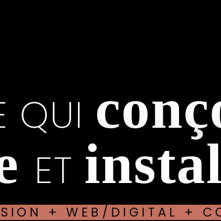
conç
E QUI
se
instal
ET
SSION + WEB/DIGITAL + C