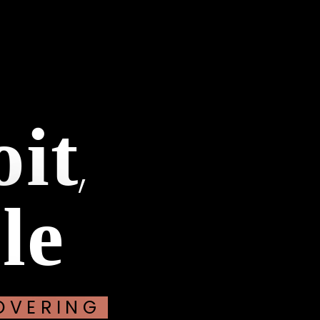
oit
,
le
OVERING